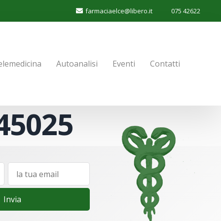
farmaciaelce@libero.it
075 42622
elemedicina
Autoanalisi
Eventi
Contatti
45025
Invia