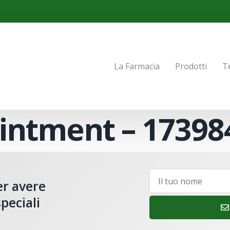
La Farmacia
Prodotti
T
intment – 17398
er avere
peciali