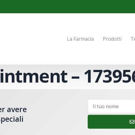
La Farmacia
Prodotti
T
intment – 17395
er avere
peciali