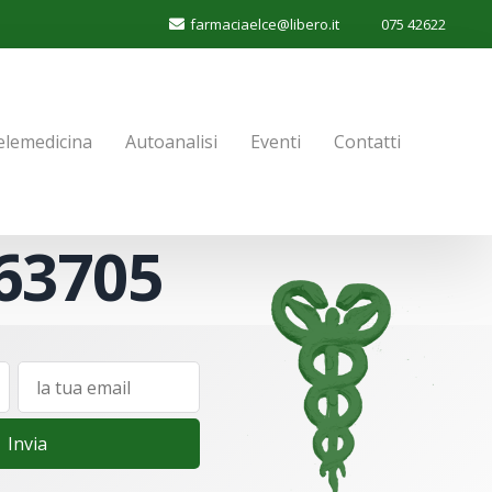
farmaciaelce@libero.it
075 42622
elemedicina
Autoanalisi
Eventi
Contatti
63705
Invia