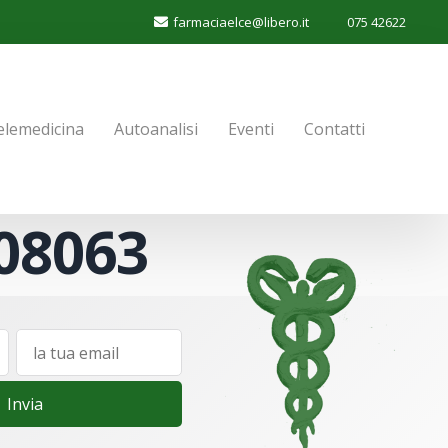
farmaciaelce@libero.it
075 42622
elemedicina
Autoanalisi
Eventi
Contatti
08063
Invia