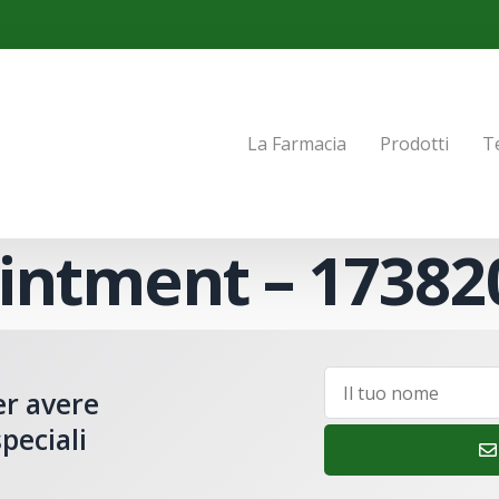
La Farmacia
Prodotti
T
intment – 17382
er avere
peciali